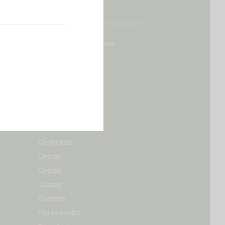
CATEGORIAS DE PRODUTO
Acessórios Decorativos
Almofadas
Bouquet
Caja regalo
Centros
Centros
Cerâmicas
Cerámicas
Cestas
Cestos
Coroas
Coronas
Flores avulso