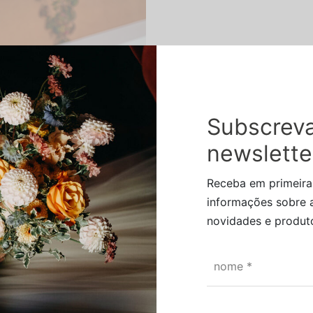
Subscreva
newslette
Receba em primeir
informações sobre 
novidades e produto
Outonal
nome
*
Price
€
–
41,25
€
range:
30,25 €