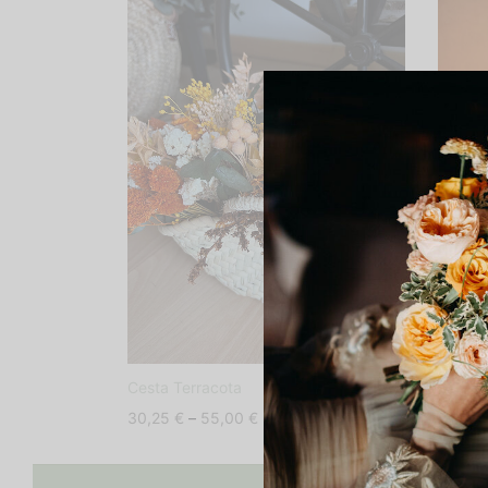
Cesta Terracota
Cesta 
Price
30,25
€
–
55,00
€
30,25
range:
30,25 €