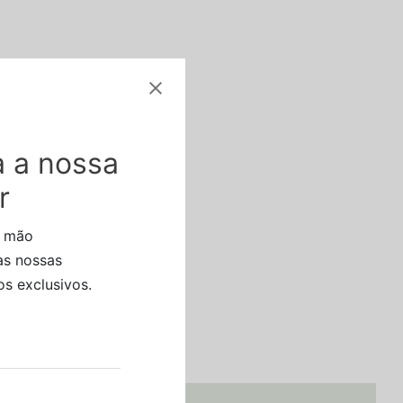
 a nossa
r
a mão
as nossas
s exclusivos.