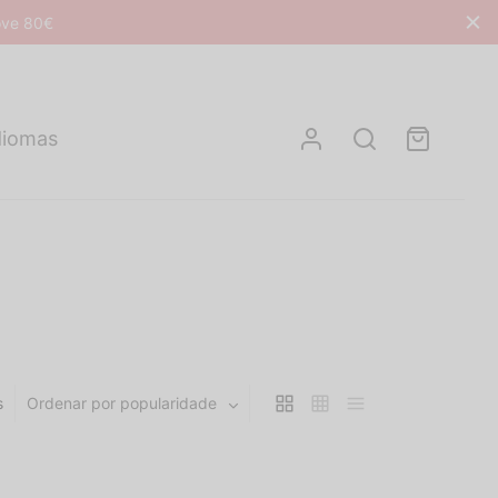
bove 80€
diomas
s
Ordenar por popularidade