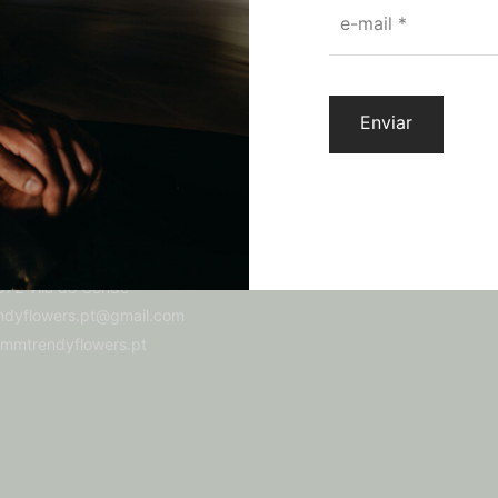
through
e-mail
*
41,25 €
E-NOS
TERMOS E CONDIÇÕES
Termos e Condições
Livro de reclamações online
FAQ’s
51 916 471 148
a:
Av. Julio Graça, 635,
72 Vila do Conde
dyflowers.pt@gmail.com
mmtrendyflowers.pt