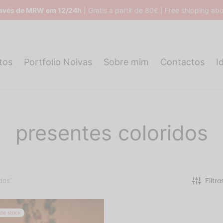
ravés de MRW em 12/24h
| Gratis a partir de 80€ | Free shipping a
tos
Portfolio Noivas
Sobre mim
Contactos
I
presentes coloridos
Filtro
dos”
 de stock