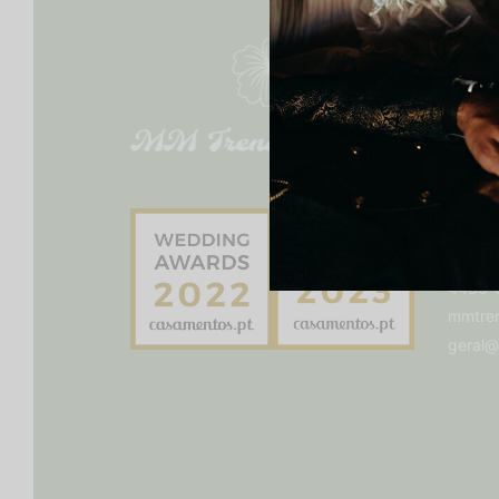
through
55,00 €
SEGU
Tel.:
+3
Morad
4480-6
mmtren
geral@