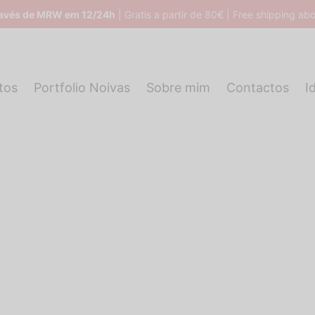
ravés de MRW em 12/24h
| Gratis a partir de 80€ | Free shipping a
tos
Portfolio Noivas
Sobre mim
Contactos
I