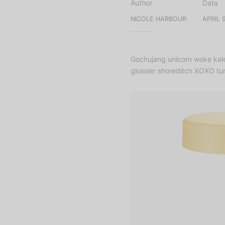
Author
Data
NICOLE HARBOUR
APRIL 
Gochujang unicorn woke kale 
glossier shoreditch XOXO tumb