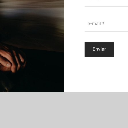
e-mail
*