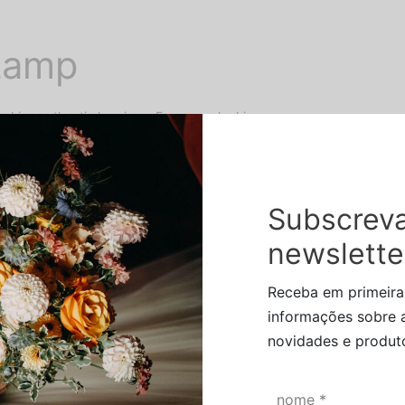
Lamp
 chips authentic leggings. Forage meh chia…
Subscreva
newslette
Receba em primeir
informações sobre 
novidades e produto
nome
*