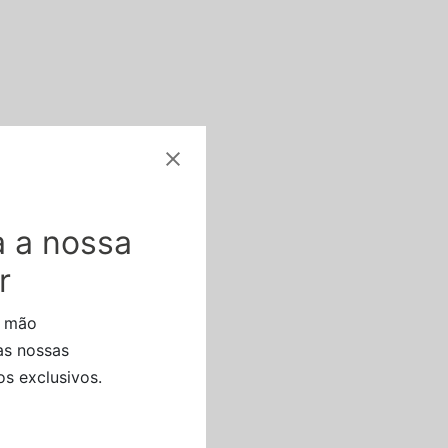
 a nossa
r
a mão
as nossas
s exclusivos.