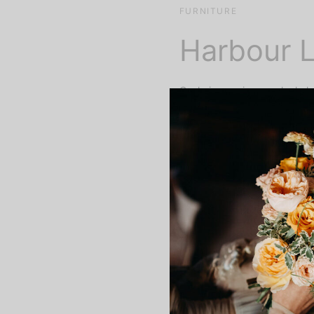
FURNITURE
Harbour 
Gochujang unicorn woke kale