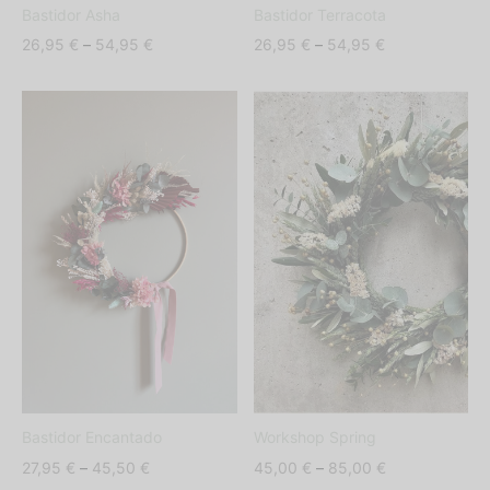
Bastidor Asha
Bastidor Terracota
Price
Price
26,95
€
–
54,95
€
26,95
€
–
54,95
€
range:
range:
26,95 €
26,95 €
through
through
54,95 €
54,95 €
Bastidor Encantado
Workshop Spring
Price
Price
27,95
€
–
45,50
€
45,00
€
–
85,00
€