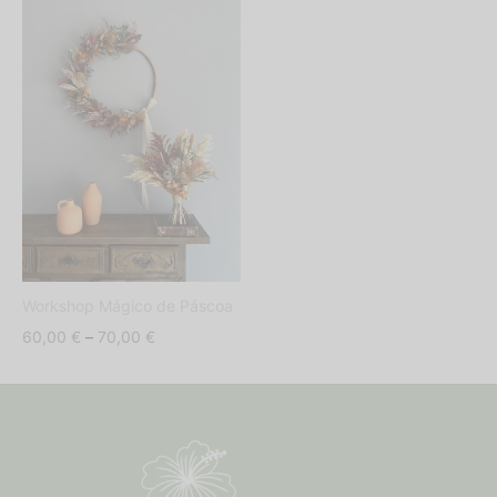
39,50 €
65,00 €
Workshop Mágico de Páscoa
Price
60,00
€
–
70,00
€
range:
60,00 €
through
70,00 €