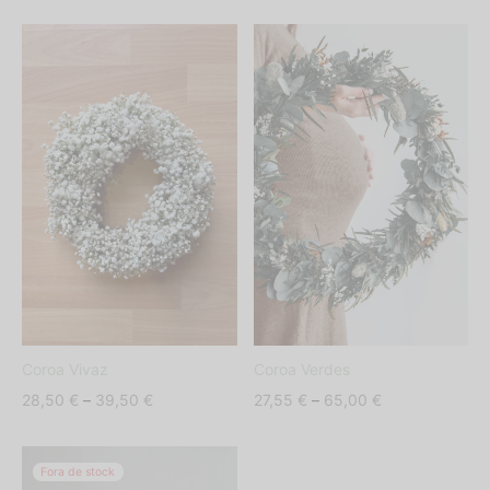
range:
range:
27,95 €
45,00 €
through
through
45,50 €
85,00 €
Coroa Vivaz
Coroa Verdes
Price
Price
28,50
€
–
39,50
€
27,55
€
–
65,00
€
range:
range:
28,50 €
27,55 €
Fora de stock
through
through