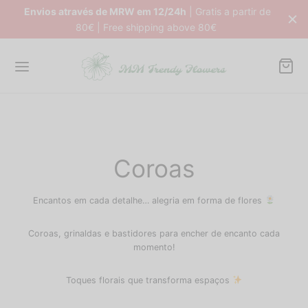
Envios através de MRW em 12/24h
| Gratis a partir de
80€ | Free shipping above 80€
Back
Back
Back
Back
Coroas
DUTOS
NDY FLOWERS
NDY HOME
TFOLIO NOIVAS
Encantos em cada detalhe… alegria em forma de flores
s avulso
ros de Mesa
órios Decorativos
s Naturais Frescas
Coroas, grinaldas e bastidores para encher de encanto cada
Box
micas
fadas
s Naturais Preservadas
momento!
dy Flowers
as
âncias
órios
Toques florais que transforma espaços
dy Home
as
êis de Mesa