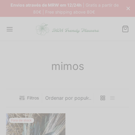
Envios através de MRW em 12/24h
| Gratis a partir de
80€ | Free shipping above 80€
Back
Back
Back
Back
mimos
DUTOS
NDY FLOWERS
NDY HOME
TFOLIO NOIVAS
s avulso
ros de Mesa
órios Decorativos
s Naturais Frescas
Filtros
Box
micas
fadas
s Naturais Preservadas
dy Flowers
as
âncias
órios
Fora de stock
dy Home
as
êis de Mesa