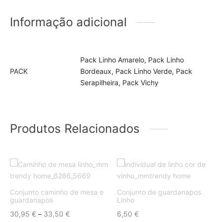
Informação adicional
Pack Linho Amarelo, Pack Linho
PACK
Bordeaux, Pack Linho Verde, Pack
Serapilheira, Pack Vichy
Produtos Relacionados
Conjunto caminho de mesa e
Conjunto de guardanapos
guardanapos
Linho
Price
30,95
€
–
33,50
€
6,50
€