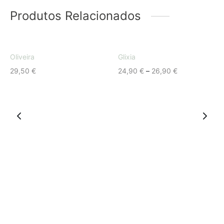
Produtos Relacionados
Fora de stock
Oliveira
Glixia
Price
29,50
€
24,90
€
–
26,90
€
range:
24,90 €
through
26,90 €