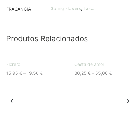
Spring Flowers
,
Talco
FRAGÂNCIA
Produtos Relacionados
Fora de stock
Florero
Cesta de amor
Price
Price
15,95
€
–
19,50
€
30,25
€
–
55,00
€
range:
range:
15,95 €
30,25 €
through
through
19,50 €
55,00 €