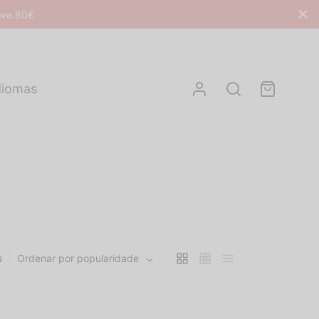
bove 80€
diomas
s
Ordenar por popularidade