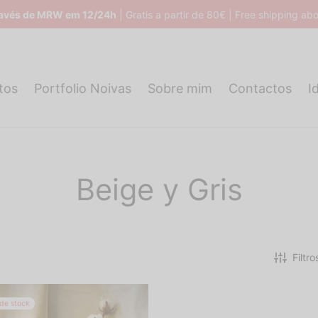
ravés de MRW em 12/24h
| Gratis a partir de 80€ | Free shipping a
tos
Portfolio Noivas
Sobre mim
Contactos
I
Beige y Gris
Filtro
 de stock