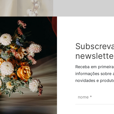
Subscreva
newslette
Receba em primeir
informações sobre 
novidades e produto
e Confort
nome
*
Price
€
–
24,50
€
range:
16,90 €