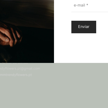
through
e-mail
*
24,50 €
E-NOS
TERMOS E CONDIÇÕES
Termos e Condições
Livro de reclamações online
FAQ’s
51 916 471 148
a:
Av. Julio Graça, 635,
72 Vila do Conde
dyflowers.pt@gmail.com
mmtrendyflowers.pt