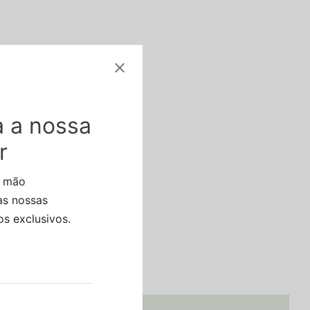
 a nossa
r
a mão
as nossas
s exclusivos.