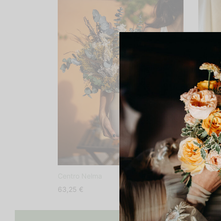
Jarron
Centro Nelma
16,90
63,25
€