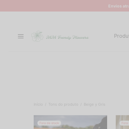
Envios at
Produ
Início
/
Tons do produto
/
Beige y Gris
Fora
Fora de stock