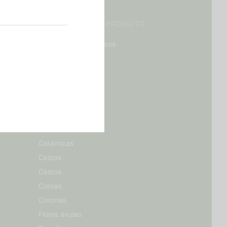
CATEGORIAS DE PRODUTO
Acessórios Decorativos
Almofadas
Bouquet
Caja regalo
Centros
Centros
Cerâmicas
Cerámicas
Cestas
Cestos
Coroas
Coronas
Flores avulso