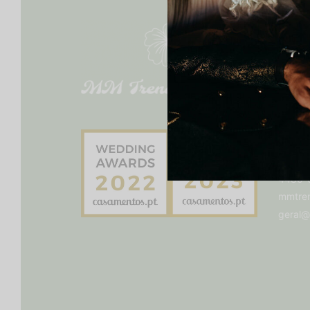
SEGU
Tel.:
+3
Morad
4480-6
mmtren
geral@